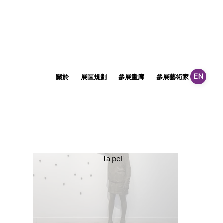
2024
參展畫廊
Voices展會強調每位藝術家的精神與思索皆能透過完整的規劃展陳，不但為首度專設無展板無間隔的藝術博覽
會，更為未來可期的多元展覽型態劃下全新的篇章，注入嶄新能量。 呈現概念式的雕塑、裝置以及跨領域的整
合，跳脫展板展位的疆界，歡迎各種無限延伸的展覽提案。
EN
關於
展區規劃
參展畫廊
參展藝術家
藝術導
也趣藝廊
Taipei