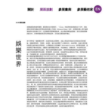
EN
關於
參展畫廊
參展藝術家
藝術導
展區規劃
2025 展區規劃
為開啟藝術展會與畫廊、藝術家的合作新模式，「Voices」特此與曾旅居歐陸近十五年、具歐
洲現代與當代藝術史背景的資深策展人王焜生（Emerson Wang）合作，並透過策展人居中協調
場地與作品的展出方式，以及整體空間的觀賞效果，佐以透過清晰論述脈絡，標示出藝術展陳
的新方向，亦期待藝術家以對空間的思考，呈現更完整的創作概念。
​娛
當今世界是一個娛樂的世界，這是科技進步的體現，也是人類追求幸福生活所創造出來的樣
貌。娛樂的即時性、互動性、多樣性，極大化的豐富了人類的生活，於此同時，也讓大眾意識
到過度沉迷所致的文明疾病。人們開始陷入訊息繭房（Information Cocoons）的同質化陷阱，訊
樂
息循環且不斷自我強化，阻斷多元參照觀點的視角。本屆展會以「娛樂世界」作為策展主題，
將觀察到的現象與作品連結。期許在面對複雜的社會時，我們依舊能夠破除簡化虛無的回應，
以多方視角觀看世界的真實。眾聲喧嘩，各自表述，皆為探問生命還有多少可能。世界或許嚴
肅，不妨敞開心靈，在花花世界裡盡情享受，感知我們的世界。
世
此次展會的參展藝術家從 1936 年到 1998 年出生，此次展覽參展藝術家橫跨九十年的時代移
轉，將當今世界被濃縮壓制的精神展開於我們的眼前，讓我們再次從各個極細微的現象，看到
世界的多樣性。日本普普藝術大師田名網敬一將為我們揭開序幕，他的作品展示傳統與現代、
界
個人與集體之間的無限可能，充份契合展會的理念與精神。對時代變異、數位科技轉變的環境
及人類生活等做出回應，宋璽德從環境本質中深入，探尋「現實與真實」之間如何表達「虛
構」的內容。韓旭東的作品調度我們視覺的錯覺與幻象，在創作中透過人類試圖改變生活品質
的科技，反省「新」與「變」定義。而這次展覽中年紀最輕的藝術家賴科維，2025年輔獲得台
南新藝獎以及高雄獎評審團獎，以年輕世代嘲弄、遊戲的方式，體現趣味與嚴肅並陳的幽默。
林餘慶的靜物與風景畫，讓人感受到自然的偉大與人類的渺小，激發對生命的敬畏與珍惜。魏
杏諭的抽象畫作中，充斥張力的構圖與鮮明的色彩，讓人重新思考自我與世界的關係，進而找
到內心的平衡與力量。而在劉昕穎的畫作前，可以感受到孤獨也有歡樂的瞬間，以色彩與光影
的運用，探討人與自然、社會、自我的關係，喚醒觀眾對這些問題的關注。日本藝術家塚本智
也的繪畫看似如同印象派的色彩技法及抽象表現，在原色交疊下實則皆源自於當代生活環境裏
的人、事、物，也因此我們面對他的作品時總是有種似曾相識的熟悉感。鈴木純夫創作的畫作
表面為觀眾留下了藝術家行為的鮮活痕跡，甚至能感受到藝術家的呼吸，在反覆「雕刻」中顯
現出的斷層紋路，正訴說著藝術家面對這些作品所投注的精神。
德國藝術家 Christoph Ruckhäberle 以三維的創作，結合現代數位技術，創造出動態變化的裝置空
間，邀請觀眾走進作品親身體驗，重新思考空間、形式、與情感之間的關係。邱杰森以紙本的
地圖作為創作的材料，觀察我們生活環境裡自然與人為的對應關係。而聲音與裝置藝術家陳昱
榮則是刻意去除文字與語言的智性理解，透過最原始的聲音溝通，匯聚資料庫所交叉對應產生
的數據演算，以不可見的轉化為可見的光影圖像生成，在這些一再的質變過程裡，詮釋我們所
感知的空間世界。展會也再次突破框架，首次定義參展畫廊為策展創作者，透過邀請的三位藝
術家，蘇旺伸的繪畫、侯連秦與夏愛華的雕塑，以論述的連結世代之間對於生命、個人與歸屬
的內省記事，呈現具有劇場以及舞台效果的展覽，成為更有趣的展覽內容。